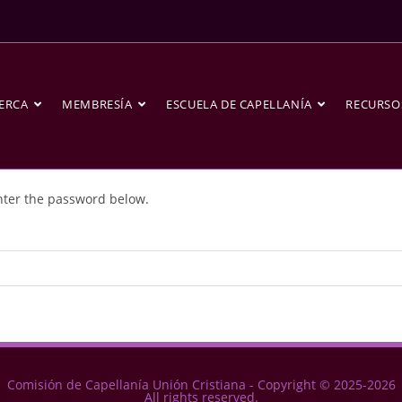
ERCA
MEMBRESÍA
ESCUELA DE CAPELLANÍA
RECURSO
enter the password below.
Comisión de Capellanía Unión Cristiana - Copyright © 2025-2026
All rights reserved.